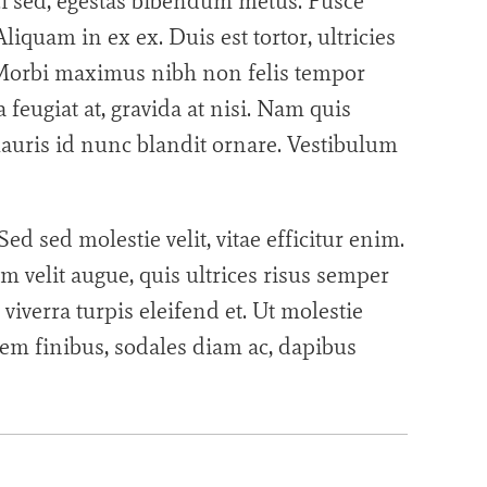
 sed, egestas bibendum metus. Fusce
liquam in ex ex. Duis est tortor, ultricies
r. Morbi maximus nibh non felis tempor
a feugiat at, gravida at nisi. Nam quis
auris id nunc blandit ornare. Vestibulum
Sed sed molestie velit, vitae efficitur enim.
m velit augue, quis ultrices risus semper
viverra turpis eleifend et. Ut molestie
 sem finibus, sodales diam ac, dapibus