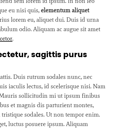
fend sem lorem id ipsum. In non leo
que eu nisi quis,
elementum aliquet
rius lorem eu, aliquet dui. Duis id urna
stibulum odio. Aliquam ac augue sit amet
tortor
.
ctetur, sagittis purus
 mattis. Duis rutrum sodales nunc, nec
uis iaculis lectus, id scelerisque nisi. Nam
. Mauris sollicitudin mi ut ipsum finibus
bus et magnis dis parturient montes,
a tristique sodales. Ut non tempor enim.
 eget, luctus posuere ipsum. Aliquam