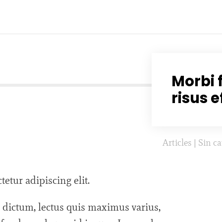
Morbi 
risus e
Articles
|
Sin ca
etur adipiscing elit.
r dictum, lectus quis maximus varius,