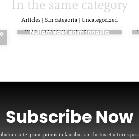
In the same category
Articles
|
Sin categoría
|
Uncategorized
aug. 28, 2020
Nullam eget enim fringilla
eo
Subscribe Now
tibulum ante ipsum primis in faucibus orci luctus et ultrices pos