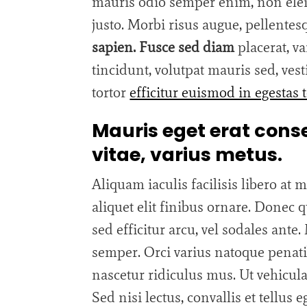
mauris odio semper enim, non elei
justo. Morbi risus augue, pellentes
sapien. Fusce sed diam
placerat, va
tincidunt, volutpat mauris sed, ve
tortor
efficitur euismod in egestas 
Mauris eget erat conse
vitae, varius metus.
Aliquam iaculis facilisis libero at
aliquet elit finibus ornare. Donec q
sed efficitur arcu, vel sodales ante
semper. Orci varius natoque penati
nascetur ridiculus mus. Ut vehicul
Sed nisi lectus, convallis et tellus