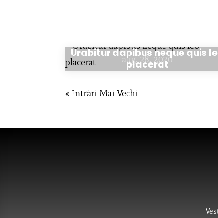
Urabitur dapibus neque quis l
aug. 28, 2020
placerat
« Intrări Mai Vechi
Ves