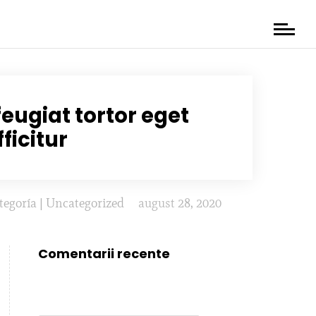
feugiat tortor eget
fficitur
tegoría
|
Uncategorized
august 28, 2020
Comentarii recente