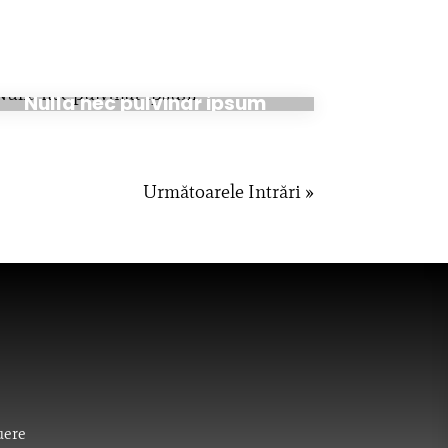
aug. 28, 2020
Nulla nec pulvinar ipsum
Următoarele Intrări »
uere